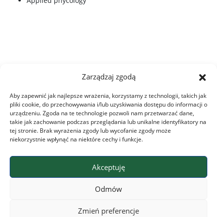
Applied phycology
Zarządzaj zgodą
Aby zapewnić jak najlepsze wrażenia, korzystamy z technologii, takich jak
pliki cookie, do przechowywania i/lub uzyskiwania dostępu do informacji o
urządzeniu. Zgoda na te technologie pozwoli nam przetwarzać dane,
takie jak zachowanie podczas przeglądania lub unikalne identyfikatory na
tej stronie. Brak wyrażenia zgody lub wycofanie zgody może
niekorzystnie wpłynąć na niektóre cechy i funkcje.
Akceptuję
Leaflet
|
©
OpenStreetMap
contributors
+
Odmów
−
Zmień preferencje