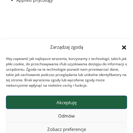
Applied phycology
Zarządzaj zgodą
Aby zapewnić jak najlepsze wrażenia, korzystamy z technologii, takich jak
pliki cookie, do przechowywania i/lub uzyskiwania dostępu do informacji o
urządzeniu. Zgoda na te technologie pozwoli nam przetwarzać dane,
takie jak zachowanie podczas przeglądania lub unikalne identyfikatory na
tej stronie. Brak wyrażenia zgody lub wycofanie zgody może
niekorzystnie wpłynąć na niektóre cechy i funkcje.
Akceptuję
Leaflet
|
©
OpenStreetMap
contributors
+
Odmów
−
Zobacz preferencje